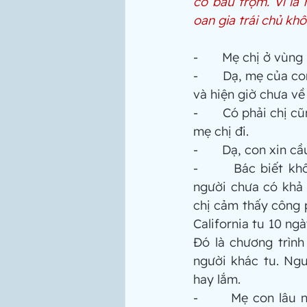
có bầu trộm. Vì là
oan gia trái chủ k
-       Mẹ chị ở vùng
-       Dạ, mẹ của 
và hiện giờ chưa về
-       Có phải chị 
mẹ chị đi.
-       Dạ, con xin 
-       Bác biết k
người chưa có khả 
chị cảm thấy công p
California tu 10 ng
Đó là chương trình 
người khác tu. Ngư
hay lắm. 
-       Mẹ con lâu