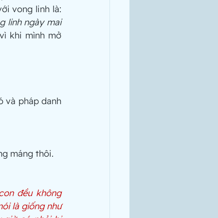
tâm, hãy nghĩ tới những người đó. Tối nay, bác chấp tay lại, nói chuyện với vong linh là: 
 linh ngày mai 
vì khi mình mở 
ó và pháp danh 
ng máng thôi.
con đều không 
i là giống như 