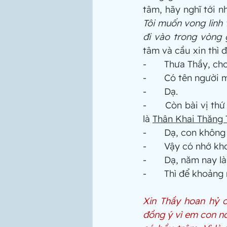
Tôi muốn vong linh
đi vào trong vòng g
tâm và cầu xin thì 
-       Thưa Thầy, c
-       Có tên ngườ
-       Dạ.
-       Còn bài vị 
là 
Thân Khai Thăng
-       Dạ, con khô
-       Vậy có nhớ 
-       Dạ, năm nay
-       Thì để khoản
Xin Thầy hoan hỷ 
đồng ý vì em con nó