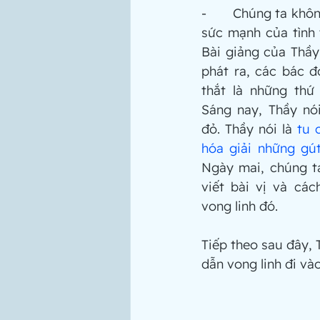
-       Chúng ta khô
sức mạnh của tình 
Bài giảng của Thầy
phát ra, các bác đ
thắt là những thứ 
Sáng nay, Thầy nó
đỏ. Thầy nói là 
tu 
hóa giải những gú
Ngày mai, chúng ta
viết bài vị và các
vong linh đó.
Tiếp theo sau đây, 
dẫn vong linh đi và