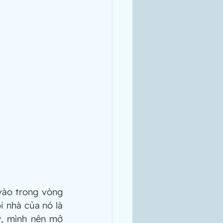
vào trong vòng 
i nhà của nó là 
, mình nên mở 