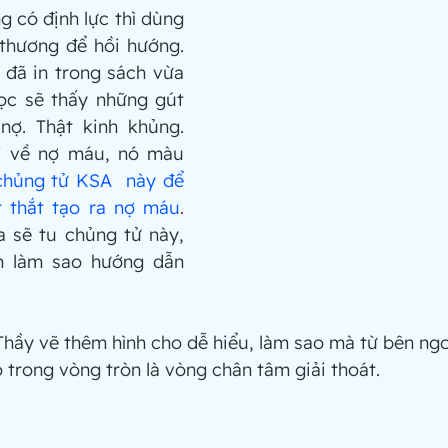
ng có định lực thì dùng 
thương để hồi hướng. 
 đã in trong sách vừa 
ọc sẽ thấy những gút 
nợ. Thật kinh khủng. 
i về nợ máu, nó màu 
chủng tử KSA  này để 
t thắt tạo ra nợ máu
. 
 sẽ tu chủng tử này, 
h làm sao hướng dẫn 
Thầy vẽ thêm hình cho dễ hiểu, làm sao mà từ bên ngo
o trong vòng tròn là vòng chân tâm giải thoát.