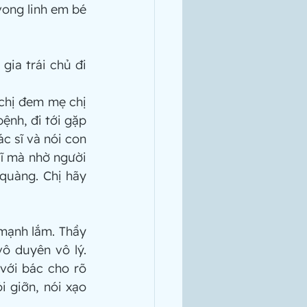
ong linh em bé 
ia trái chủ đi 
chị đem mẹ chị 
ệnh, đi tới gặp 
c sĩ và nói con 
ĩ mà nhờ người 
quàng. Chị hãy 
 mạnh lắm. Thầy 
ô duyên vô lý. 
ới bác cho rõ 
 giỡn, nói xạo 