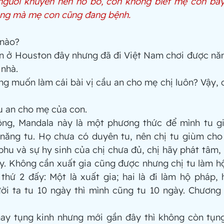
 người khuyên nên nó bỏ, con không biết mẹ con bây 
hông mà mẹ con cũng đang bệnh.
 nào?
con ở Houston đây nhưng đã đi Việt Nam chơi được năm
 nhà.
cũng muốn làm cái bài vị cầu an cho mẹ chị luôn? Vậy, 
cầu an cho mẹ của con.
hông, Mandala này là một phương thức để mình tu g
năng tu. Họ chưa có duyên tu, nên chị tu giùm cho
hu và sự hy sinh của chị chưa đủ, chị hãy phát tâm, 
ày. Không cần xuất gia cũng được nhưng chị tu làm hộ
thứ 2 đấy: Một là xuất gia; hai là đi làm hộ pháp, h
ời ta tu 10 ngày thì mình cũng tu 10 ngày. Chương 
 nay tụng kinh nhưng mới gần đây thì không còn tụng