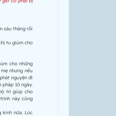
giờ có phải bị 
 sáu tháng rồi 
chị tu giùm cho 
iùm cho những 
 mẹ nhưng nếu 
phát nguyện đi 
 pháp 10 ngày. 
ộ trì giúp cho 
trình này cũng 
 kinh nữa. Lúc 