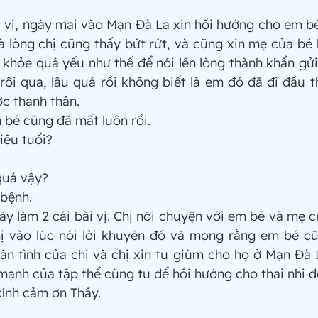
bài vị, ngày mai vào Mạn Đà La xin hồi hướng cho em bé
 lòng chị cũng thấy bứt rứt, và cũng xin mẹ của bé 
c khỏe quá yếu như thế để nói lên lòng thành khẩn gửi 
rôi qua, lâu quá rồi không biết là em đó đã đi đầu t
c thanh thản.
m bé cũng đã mất luôn rồi.
hiêu tuổi?
 quá vậy?
g bệnh.
 hãy làm 2 cái bài vị. Chị nói chuyện với em bé và mẹ 
hị vào lúc nói lời khuyên đó và mong rằng em bé c
n tình của chị và chị xin tu giùm cho họ ở Mạn Đà L
mạnh của tập thể cùng tu để hồi hướng cho thai nhi đ
 kính cảm ơn Thầy.