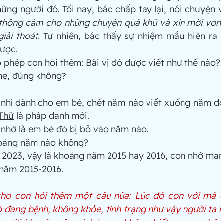
 thông cảm cho những chuyện quá khứ và xin mời vong
iải thoát.
 Tự nhiên, bác thấy sự nhiệm mầu hiện ra 
được.
ho phép con hỏi thêm: Bài vị đó được viết như thế nào?
i mẹ, đúng không?
thứ nhì dành cho em bé, chết năm nào viết xuống năm đ
 Thứ
 là pháp danh mới.
ng nhớ là em bé đó bị bỏ vào năm nào.
khoảng năm nào không?
 là 2023, vậy là khoảng năm 2015 hay 2016, con nhớ ma
g năm 2015-2016.
cho con hỏi thêm một câu nữa: Lúc đó con với má 
 đang bệnh, không khỏe, tình trạng như vậy người ta nó