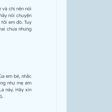
 và chị nên nói 
hãy nói chuyện 
tới em đó. Tuy 
hai chưa nhưng 
của em bé, nhắc 
ũng như mẹ em 
a này. Hãy xin 
ó.