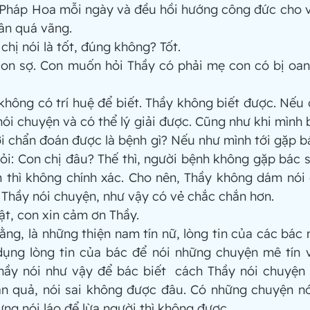
 Pháp Hoa mỗi ngày và đều hồi hướng công đức cho v
ân quá vãng. 
a chị nói là tốt, đúng không? Tốt.
 con sợ. Con muốn hỏi Thầy có phải mẹ con có bị oan g
y không có trí huệ để biết. Thầy không biết được. Nếu 
nói chuyện và có thể lý giải được. Cũng như khi mình b
mới chẩn đoán được là bệnh gì? Nếu như mình tới gặp bá
 hỏi: Con chị đâu? Thế thì, người bệnh không gặp bác s
 thì không chính xác. Cho nên, Thầy không dám nói 
 Thầy nói chuyện, như vậy có vẻ chắc chắn hơn.
Phật, con xin cảm ơn Thầy. 
 rằng, là những thiện nam tín nữ, lòng tin của các bác
dụng lòng tin của bác để nói những chuyện mê tín v
ầy nói như vậy để bác biết  cách Thầy nói chuyện v
ân quả, nói sai không được đâu. Có những chuyện nói
ưng nói láo để lừa người thì không được.