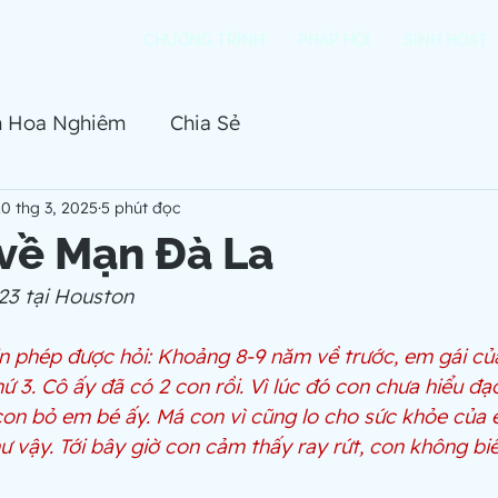
CHƯƠNG TRÌNH
PHÁP HỘI
SINH HOẠT
h Hoa Nghiêm
Chia Sẻ
0 thg 3, 2025
5 phút đọc
về Mạn Đà La
23 tại Houston
in phép được hỏi: Khoảng 8-9 năm về trước, em gái củ
hứ 3. Cô ấy đã có 2 con rồi. Vì lúc đó con chưa hiểu đạ
on bỏ em bé ấy. Má con vì cũng lo cho sức khỏe của 
 vậy. Tới bây giờ con cảm thấy ray rứt, con không biế
 