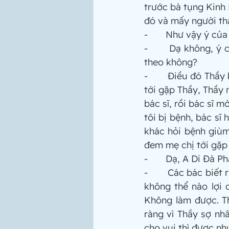
trước bà tụng Kinh
đó và mấy người th
-       Như vậy ý củ
-       Dạ không, ý
theo không?
-       Điều đó Thầ
tới gặp Thầy, Thầy 
bác sĩ, rồi bác sĩ 
tôi bị bệnh, bác sĩ
khác hỏi bệnh giùm
đem mẹ chị tới gặp
-       Dạ, A Di Đà 
-       Các bác biết
không thể nào lợi 
Không làm được. Th
ràng vì Thầy sợ nh
cho vui thì được nh