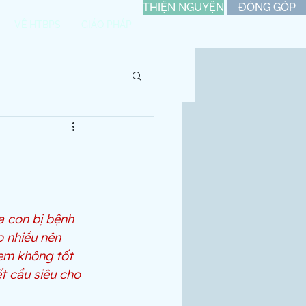
THIỆN NGUYỆN
ĐÓNG GÓP
VỀ HTBPS
GIÁO PHÁP
a con bị bệnh 
o nhiều nên 
em không tốt 
t cầu siêu cho 