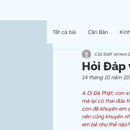
Tất cả bài
Căn Bản
Kin
CSS Staff Writers
2
Hỏi Đáp 
14 tháng 10 năm 20
A Di Đà Phật, con x
mà lại có thai đứa t
con đã khuyên em c
nên cũng khuyên như
em bé như thế nào?