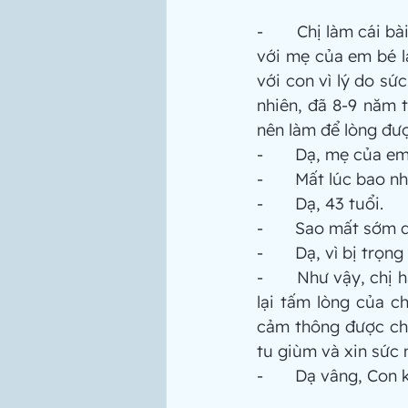
-       Chị làm cái 
với mẹ của em bé là
với con vì lý do sứ
nhiên, đã 8-9 năm t
nên làm để lòng đượ
-       Dạ, mẹ của e
-       Mất lúc bao n
-       Dạ, 43 tuổi.
-       Sao mất sớm
-       Dạ, vì bị trọn
-       Như vậy, chị
lại tấm lòng của c
cảm thông được châ
tu giùm và xin sức 
-       Dạ vâng, Con