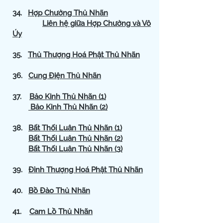
34.
Hợp Chưởng Thủ Nhãn
Liên hệ giữa Hợp Chưởng và Vô
Úy
35.
Thủ Thượng Hoá Phật Thủ Nhãn
36.
Cung Điện Thủ Nhãn
37.
Bảo Kinh Thủ Nhãn (1)
Bảo Kinh Thủ Nhãn (2)
38.
Bất Thối Luân Thủ Nhãn (1)
Bất Thối Luân Thủ Nhãn (2)
Bất Thối Luân Thủ Nhãn (3)
39.
Đỉnh Thượng Hoá Phật Thủ Nhãn
40.
Bồ Đào Thủ Nhãn
41.
Cam Lồ Thủ Nhãn