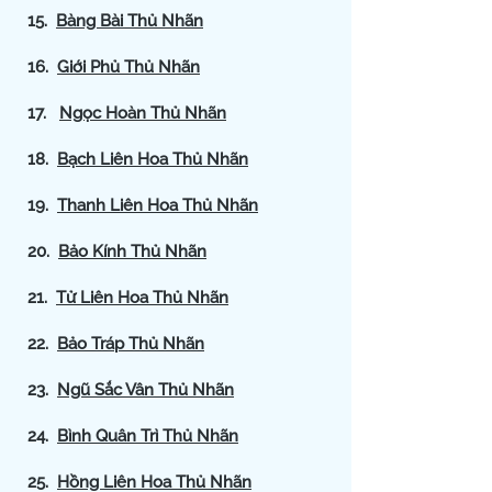
15.
Bàng Bài Thủ Nhãn
16.
Giới Phủ Thủ Nhãn
17.
Ngọc Hoàn Thủ Nhãn
18.
Bạch Liên Hoa Thủ Nhãn
19.
Thanh Liên Hoa Thủ Nhãn
20.
Bảo Kính Thủ Nhãn
21.
Tử Liên Hoa Thủ Nhãn
22.
Bảo Tráp Thủ Nhãn
23.
Ngũ Sắc Vân Thủ Nhãn
24.
Bình Quân Trì Thủ Nhãn
25.
Hồng Liên Hoa Thủ Nhãn