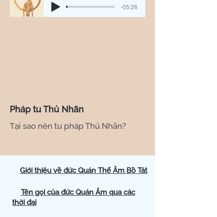
-05:26
Pháp tu Thủ Nhãn
Tại sao nên tu pháp Thủ Nhãn?
Giới thiệu về đức Quán Thế Âm Bồ Tát
Tên gọi của đức Quán Âm qua các
thời đại