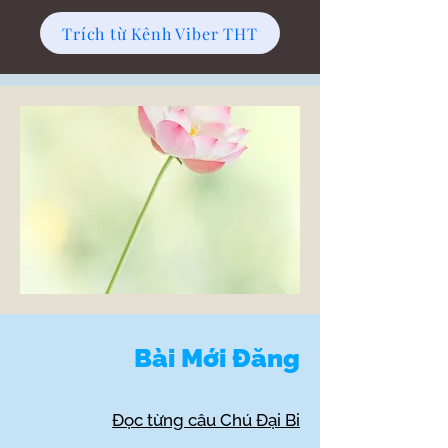
Trích từ Kênh Viber THT
Bài Mới Đăng
Đọc từng câu Chú Đại Bi