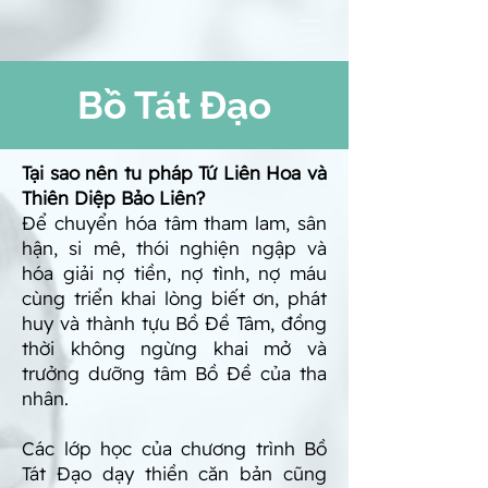
Bồ Tát Đạo
Tại sao nên tu pháp Tứ Liên Hoa và
Thiên Diệp Bảo Liên?
Để chuyển hóa tâm tham lam, sân
hận, si mê, thói nghiện ngập và
hóa giải nợ tiền, nợ tình, nợ máu
cùng triển khai lòng biết ơn, phát
huy và thành tựu Bồ Đề Tâm, đồng
thời không ngừng khai mở và
trưởng dưỡng tâm Bồ Đề của tha
nhân.
​Các lớp học của chương trình Bồ
Tát Đạo dạy thiền căn bản cũng