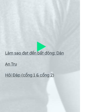
​Làm sao đạt đến bất động: Dán
An Trụ
​Hỏi Đáp (cổng 1 & cổng 2)