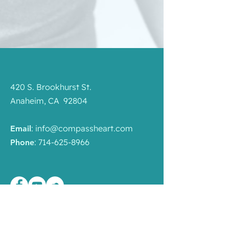
420 S. Brookhurst St.
Anaheim, CA 92804
:
info@compassheart.com
Email
:
714-625-8966
Phone
Liên Kết Nhanh