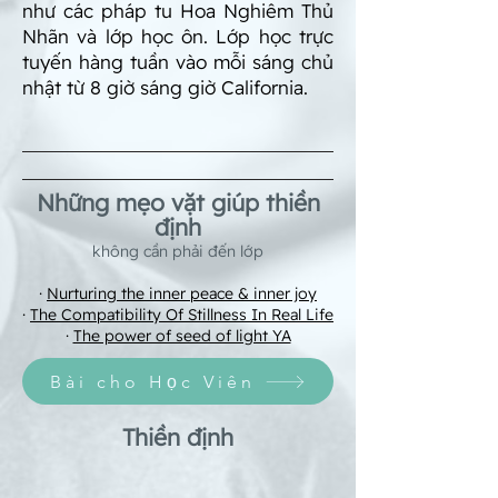
như các pháp tu Hoa Nghiêm Thủ
Nhãn và lớp học ôn.​ Lớp học trực
tuyến hàng tuần vào mỗi sáng chủ
nhật từ 8 giờ sáng giờ California.
​Những mẹo vặt giúp thiền
định
không cần phải đến lớp
·
Nurturing the inner pe
ace & inner joy
·
The Compatibility Of Stillness In Real Life
·
The power of seed of light YA
Bài cho Học Viên
Thiền định