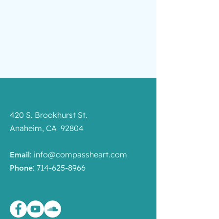
420 S. Brookhurst St.
Anaheim, CA 92804
:
info@compassheart.com
Email
:
714-625-8966
Phone