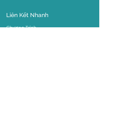
Liên Kết Nhanh
Chương Trình
Mandala
Giáo Pháp
Sinh Hoạt
Về Hội
Liên Lạc
Chi Nhánh