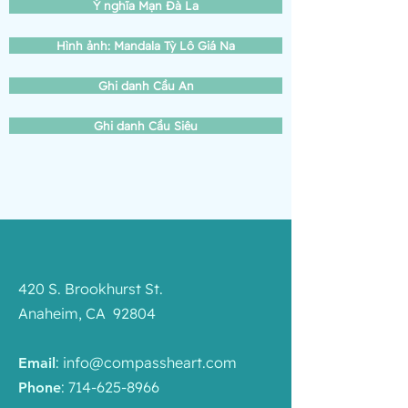
Ý nghĩa Mạn Đà La
Hình ảnh: Mandala Tỳ Lô Giá Na
Ghi danh Cầu An
Ghi danh Cầu Siêu
420 S. Brookhurst St.
Anaheim, CA 92804
:
info@compassheart.com
Email
:
714-625-8966
Phone