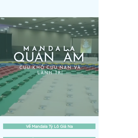
MANDALA
QUÁN ÂM
CỨU KHỔ CỨU NẠN VÀ
LÀNH TRỊ
Về Mandala Tỳ Lô Giá Na