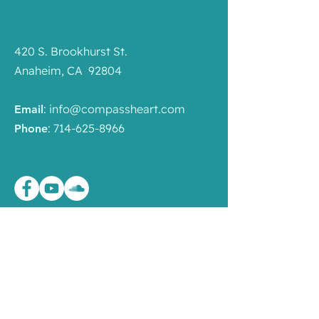
420 S. Brookhurst St.
Anaheim, CA 92804
:
info@compassheart.com
Email
:
714-625-8966
Phone
Liên Kết Nhanh
Chương Trình
Mandala