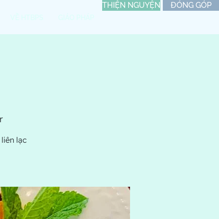
THIỆN NGUYỆN
ĐÓNG GÓP
VỀ HTBPS
GIÁO PHÁP
r
liên lạc