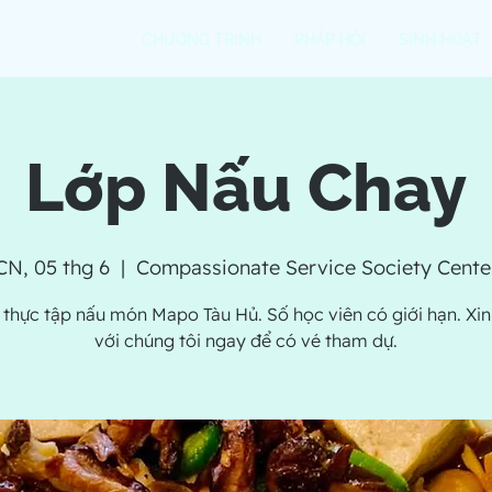
CHƯƠNG TRÌNH
PHÁP HỘI
SINH HOẠT
Lớp Nấu Chay
CN, 05 thg 6
  |  
Compassionate Service Society Cente
thực tập nấu món Mapo Tàu Hủ. Số học viên có giới hạn. Xin 
với chúng tôi ngay để có vé tham dự.