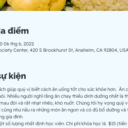
ịa điểm
00 06 thg 6, 2022
ciety Center, 420 S Brookhurst St, Anaheim, CA 92804, US
sự kiện
h giúp quý vị biết cách ăn uống tốt cho sức khỏe hơn.  Ăn c
ôi. Nhiều người nghĩ rằng ăn chay thiếu dinh dưỡng nhất là th
mau đói và rất nhạt nhẽo, khó nuốt. Chúng tôi hy vọng quý vị
g gia đình.
 số lượng nhất định học viên. Chi phí khóa học là  $15 (tiền 