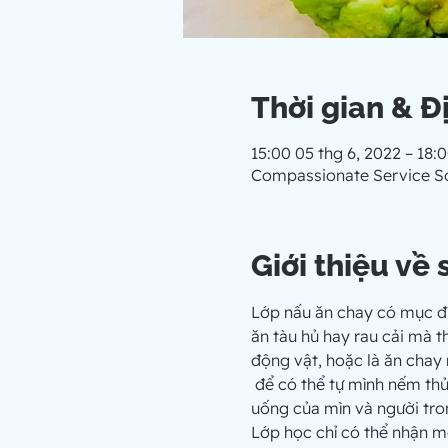
Thời gian & Đ
15:00 05 thg 6, 2022 – 18:
Compassionate Service So
Giới thiệu về 
Lớp nấu ăn chay có mục đíc
ăn tàu hủ hay rau cải mà th
động vật, hoặc là ăn chay 
 để có thể tự mình nếm thử cũng như nấu ra những món ăn ngon và có đủ bổ dưỡng và thay đổi dần dần cách ăn 
uống của mìn và người tron
Lớp học chỉ có thể nhận một