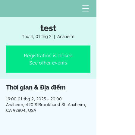
test
Thứ 4, 01 thg 2
  |  
Anaheim
Registration is closed
See other events
Thời gian & Địa điểm
19:00 01 thg 2, 2023 – 20:00
Anaheim, 420 S Brookhurst St, Anaheim,
CA 92804, USA