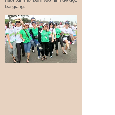
nào? Xin mời bấm vào hình để đọc
bài giảng.