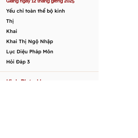
Giảng ngày 12 tháng giêng 2025
​Yếu chỉ toàn thể bộ kinh
Thị
Khai
Khai Thị Ngộ Nhập
​Lục Diệu Pháp Môn
Hỏi Đáp 3
Kinh Pháp Hoa
Giảng ngày 22 tháng 2 2025
Ví Dụ 1: Cháy Nhà
Ví Dụ 2: Cùng Tử
Hỏi Đáp 1: Do đâu có tánh tốt?
Hỏi Đáp 2: Đang đi xe loại nào?