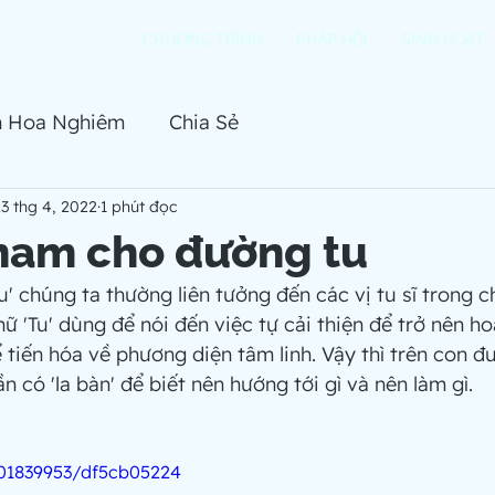
CHƯƠNG TRÌNH
PHÁP HỘI
SINH HOẠT
h Hoa Nghiêm
Chia Sẻ
3 thg 4, 2022
1 phút đọc
 nam cho đường tu
u' chúng ta thường liên tưởng đến các vị tu sĩ trong 
ữ 'Tu' dùng để nói đến việc tự cải thiện để trở nên ho
ể tiến hóa về phương diện tâm linh. Vậy thì trên con đ
n có 'la bàn' để biết nên hướng tới gì và nên làm gì.
01839953/df5cb05224