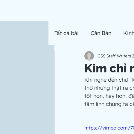
Tất cả bài
Căn Bản
Kin
CSS Staff Writers
2
Kim chỉ
Khi nghe đến chữ 'T
thờ nhưng thật ra ch
tốt hơn, hay hơn, đ
tâm linh chúng ta cầ
https://vimeo.com/7