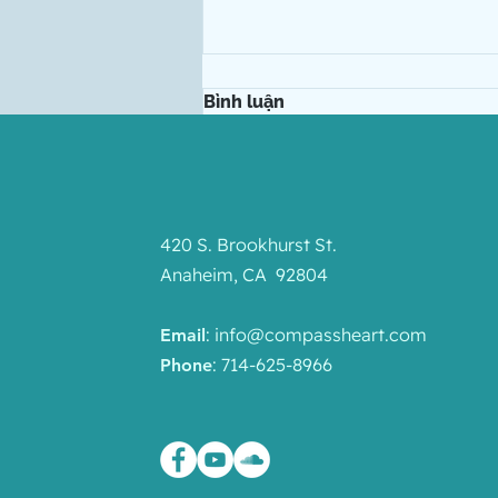
Bình luận
Viết bình luận...
420 S. Brookhurst St.
Làm sao phát triển bồ đề
Anaheim, CA 92804
tâm
:
info@compassheart.com
Email
: 714-625-8966
Phone