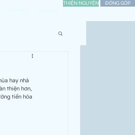
THIỆN NGUYỆN
ĐÓNG GÓP
VỀ HTBPS
GIÁO PHÁP
chùa hay nhà 
àn thiện hơn, 
ường tiến hóa 