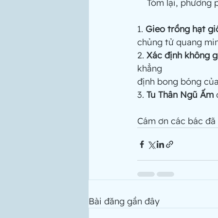
    Tóm lại, phươ
1. 
Gieo trồng hạt gi
chủng tử quang min
2. 
Xác định không g
khẳng
định bong bóng của
3. 
Tu Thân Ngũ Ấm
 
Cám ơn các bác đã 
Bài đăng gần đây