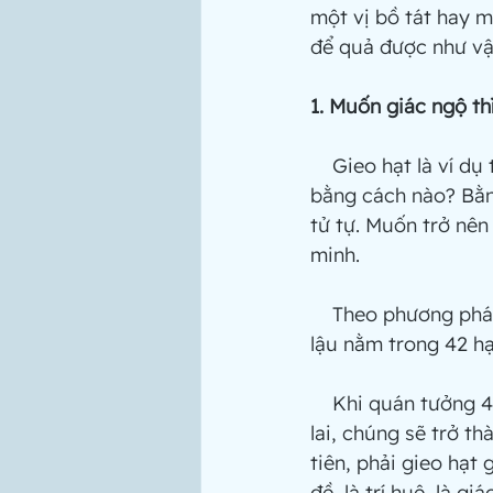
một vị bồ tát hay m
để quả được như v
1. Muốn giác ngộ th
    Gieo hạt là ví
bằng cách nào? Bằn
tử tự. Muốn trở nên 
minh.
    Theo phương p
lậu nằm trong 42 h
    Khi quán tưởng
lai, chúng sẽ trở t
tiên, phải gieo hạt 
đề, là trí huệ, là giá