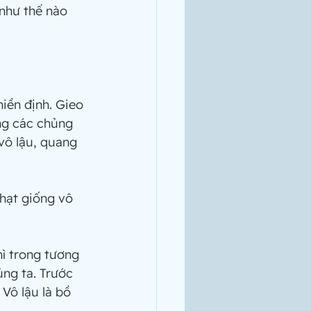
 như thế nào 
thiền định. Gieo
ng các chủng 
vô lậu, quang 
 hạt giống vô
thì trong tương
úng ta. Trước 
 Vô lậu là bồ 