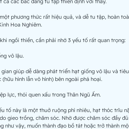
t cả các bác đang tu tập thiền định với thầy.
ý Kinh Hoa Nghiêm. 
ày, khi ngồi thiền, cần phải nhớ 3 yếu tố rất quan trọng:
ống vô lậu.
 gian giúp dễ dàng phát triển hạt giống vô lậu và tiê
c (hữu hình lẫn vô hình) bên ngoài phá hoại.
iệp lực, thói quen xấu trong Thân Ngũ Ấm.
 do gieo trồng, chăm sóc. Nhờ được chăm sóc đầy đủ 
ng như vậy, muốn thành đạo bồ tát hoặc trở thành một