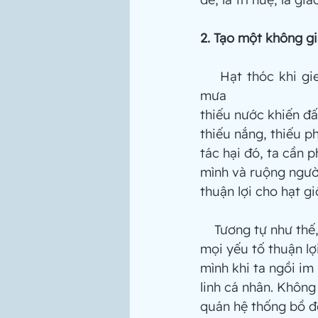
2. Tạo một không gia
    Hạt thóc khi gieo trồng xuống ruộng có thể bị nhiều thứ côn trùng phá hại, thiếu 
mưa
thiếu nước khiến đấ
thiếu nắng, thiếu 
tác hại đó, ta cần p
mình và ruộng người
thuận lợi cho hạt gi
    Tương tự như thế, điều kiện tiên quyết là định đặt một thửa ruộng tâm linh, đầy đủ 
mọi yếu tố thuận l
mình khi ta ngồi im
linh cá nhân. Không
quán hệ thống bồ đề