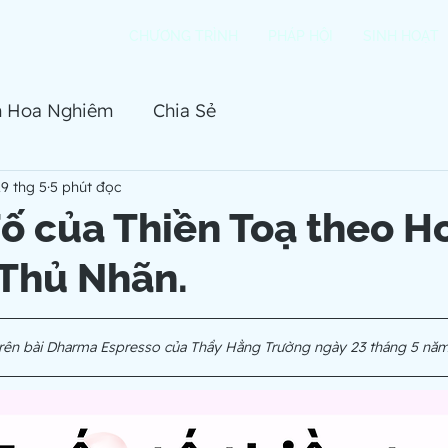
CHƯƠNG TRÌNH
PHÁP HỘI
SINH HOẠT
h Hoa Nghiêm
Chia Sẻ
9 thg 5
5 phút đọc
ố của Thiền Toạ theo H
Thủ Nhãn.
 trên bài Dharma Espresso của Thầy Hằng Trường ngày 23 tháng 5 nă