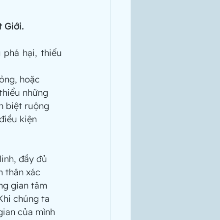
 Giới.
hỏng, hoặc 
thiểu những 
h biệt ruộng 
điều kiện 
 thân xác 
ng gian tâm 
Khi chúng ta 
gian của mình 