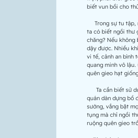
biết vun bồi cho th
     Trong sự tu 
ta có biết ngồi thư 
chăng? Nếu không bi
dậy được. Nhiều khi
vi tế, cảnh an bình
quang minh vô lậu. 
quên gieo hạt giống
      Ta cần biết sử dụng Thân Ngũ Ấm hữu lậu này để gieo trồng hạt giống vô lậu, để 
quán dàn dựng bồ đề
sướng, vắng bặt mọi
tụng mà chỉ ngồi th
ruộng quên gieo trồ