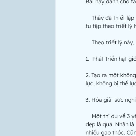
Bài này dành cho tấ
    Thầy đã thiết lập một phương thức rất hiệu quả, và dễ tu tập, hoàn toàn dựa vào sự 
tu tập theo triết l
    Theo triết lý n
1.  Phát triển hạt gi
2. Tạo ra một không
lực, không bị thế lự
3. Hóa giải sức ngh
    Một thí dụ về 3 yếu tố này là một thuở ruộng phì nhiêu, hạt thóc trĩu nặng. Ruộng 
đẹp là quả. Nhân là
nhiều gạo thóc. Cũ