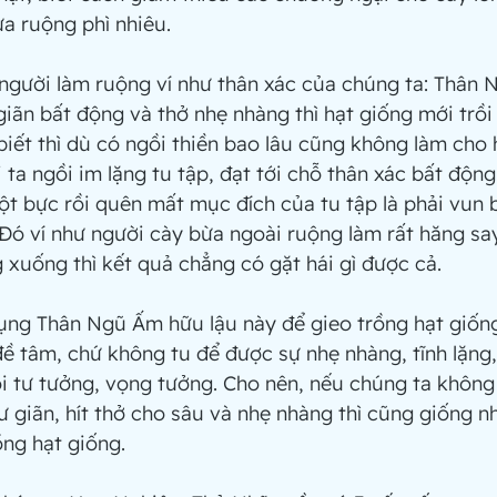
ửa ruộng phì nhiêu.
tập, người làm ruộng ví như thân xác của chúng ta: Thâ
giãn bất động và thở nhẹ nhàng thì hạt giống mới trồi 
ết thì dù có ngồi thiền bao lâu cũng không làm cho h
 ta ngồi im lặng tu tập, đạt tới chỗ thân xác bất động
 tột bực rồi quên mất mục đích của tu tập là phải vun 
Đó ví như người cày bừa ngoài ruộng làm rất hăng say
 xuống thì kết quả chẳng có gặt hái gì được cả.
 tâm, chứ không tu để được sự nhẹ nhàng, tĩnh lặng, 
 tư tưởng, vọng tưởng. Cho nên, nếu chúng ta không 
ư giãn, hít thở cho sâu và nhẹ nhàng thì cũng giống n
ng hạt giống.