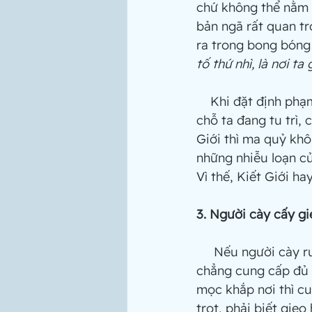
chứ không thể nằm 
bản ngã rất quan tr
ra trong bong bóng 
tố thứ nhì, là nơi t
    Khi đặt định phạm vi của bong bóng, ta gọi là Kiết Giới. Kiết Giới nghĩa là xác định 
chỗ ta đang tu trì,
Giới thì ma quỷ kh
những nhiễu loạn củ
Vì thế, Kiết Giới ha
3. Người cày cấy gi
     Nếu người cày ruộng không siêng năng, không đem trâu đi cày, chẳng vun bón, 
chẳng cung cấp đủ 
mọc khắp nơi thì cu
trọt, phải biết gie